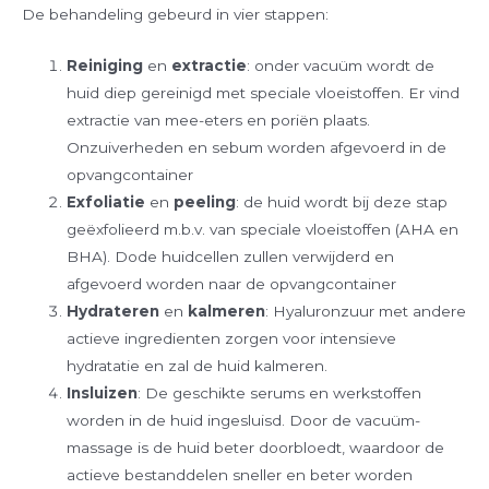
De behandeling gebeurd in vier stappen:
Reiniging
en
extractie
: onder vacuüm wordt de
huid diep gereinigd met speciale vloeistoffen. Er vind
extractie van mee-eters en poriën plaats.
Onzuiverheden en sebum worden afgevoerd in de
opvangcontainer
Exfoliatie
en
peeling
: de huid wordt bij deze stap
geëxfolieerd m.b.v. van speciale vloeistoffen (AHA en
BHA). Dode huidcellen zullen verwijderd en
afgevoerd worden naar de opvangcontainer
Hydrateren
en
kalmeren
: Hyaluronzuur met andere
actieve ingredienten zorgen voor intensieve
hydratatie en zal de huid kalmeren.
Insluizen
: De geschikte serums en werkstoffen
worden in de huid ingesluisd. Door de vacuüm-
massage is de huid beter doorbloedt, waardoor de
actieve bestanddelen sneller en beter worden